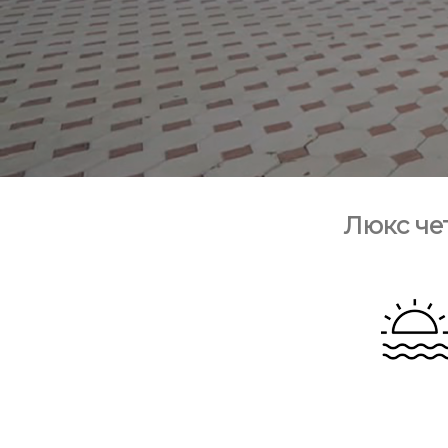
Люкс че