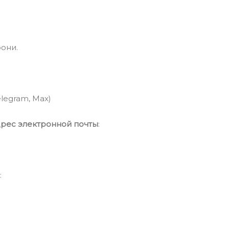
они.
legram, Max)
рес электронной почты
:
: